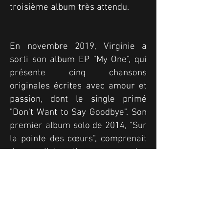
troisième album très attendu.
En novembre 2019, Virginie a
sorti son album EP "My One", qui
présente cinq chansons
originales écrites avec amour et
passion, dont le single primé
"Don't Want to Say Goodbye". Son
premier album solo de 2014, "Sur
la pointe des cœurs", comprenait
des collaborations avec des
artistes francophones de renom
tels que Richard Sanderson,
Thierry Sforza et Rick Allison.